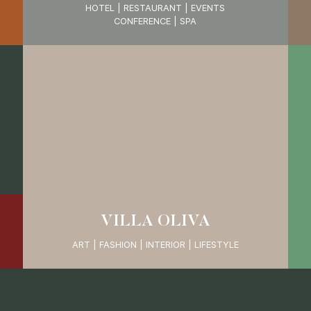
HOTEL | RESTAURANT | EVENTS
CONFERENCE | SPA
VILLA OLIVA
ART | FASHION | INTERIOR | LIFESTYLE