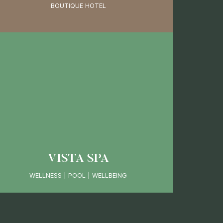
BOUTIQUE HOTEL
VISTA SPA
WELLNESS | POOL | WELLBEING